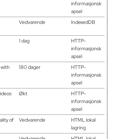
informasjonsk
apsel
Vedvarende
IndexedDB
1 dag
HTTP-
informasjonsk
apsel
 with
180 dager
HTTP-
informasjonsk
apsel
videos
Økt
HTTP-
informasjonsk
apsel
lity of
Vedvarende
HTML lokal
lagring
Vedvarende
HTML lokal