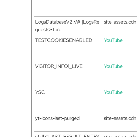
LogsDatabaseV2:V#||LogsRe
site-assets.c
questsStore
TESTCOOKIESENABLED
YouTube
VISITOR_INFO1_LIVE
YouTube
YSC
YouTube
yt-icons-last-purged
site-assets.c
ytidb::LAST_RESULT_ENTRY_
site-assets.c