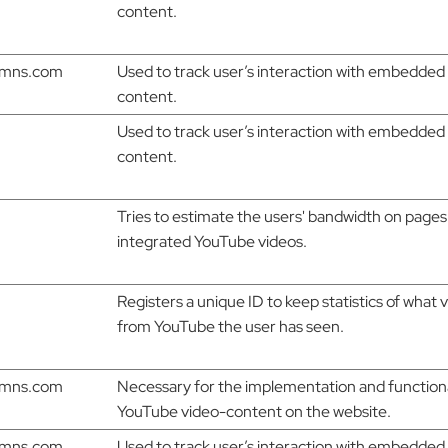
content.
dnmns.com
Used to track user’s interaction with embedded
content.
Used to track user’s interaction with embedded
content.
Tries to estimate the users' bandwidth on pages
integrated YouTube videos.
Registers a unique ID to keep statistics of what 
from YouTube the user has seen.
dnmns.com
Necessary for the implementation and functiona
YouTube video-content on the website.
dnmns.com
Used to track user’s interaction with embedded