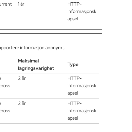
urrent
1 år
HTTP-
informasjonsk
apsel
 rapportere informasjon anonymt.
Maksimal
Type
lagringsvarighet
e
2 år
HTTP-
across
informasjonsk
apsel
e
2 år
HTTP-
across
informasjonsk
apsel