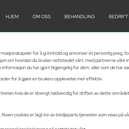
HJEM
OM OSS
BEHANDLING
BEDRIFT
asjonskapsler for å gi innhold og annonser et personlig preg, for
asjon om hvordan du bruker nettstedet vårt, med partnerne våre i
formasjon du har gjort tilgjengelig for dem, eller som de har sa
eder for å gjøre en brukers opplevelse mer effektiv.
enheten hvis de er strengt nødvendig for driften av dette området
 Noen cookies er lagt inn av tredjeparts tjenester som vises på vår