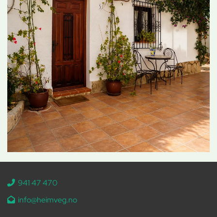
941 47 470

info@heimveg.no
