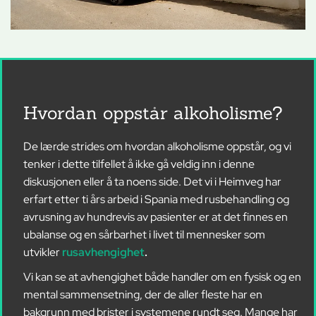
Hvordan oppstår alkoholisme?
De lærde strides om hvordan alkoholisme oppstår, og vi
tenker i dette tilfellet å ikke gå veldig inn i denne
diskusjonen eller å ta noens side. Det vi i Heimveg har
erfart etter ti års arbeid i Spania med rusbehandling og
avrusning av hundrevis av pasienter er at det finnes en
ubalanse og en sårbarhet i livet til mennesker som
utvikler
rusavhengighet
.
Vi kan se at avhengighet både handler om en fysisk og en
mental sammensetning, der de aller fleste har en
bakgrunn med brister i systemene rundt seg. Mange har