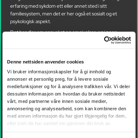
erfaring med sykdom ett eller annet sted i sitt
familiesystem, men det er her også et sosialt og et
psykologisk aspekt.
Det handler om oppvekst og omgivelser, og i noen
tilfeller om det vi lærer av våre foreldre. Det handler på
mange måter om selve livet, og hvordan den enkelte
håndterer forskjellige faser og hendelser i livet sitt der
Denne nettsiden anvender cookies
alkoholisme har blitt utviklet over tid.
Vi bruker informasjonskapsler for å gi innhold og
En alkoholiker opplever frustrasjon, og denne
annonser et personlig preg, for å levere sosiale
frustrasjonen er uten unntak knyttet til behov som ikke
mediefunksjoner og for å analysere trafikken vår. Vi deler
har blitt dekket på en eller annen måte, da ofte tilbake i
dessuten informasjon om hvordan du bruker nettstedet
tid. Det vi opplever fra flere som kommer til oss, er at
vårt, med partnerne våre innen sosiale medier,
noen bærer preg av opplevde traumer som ikke har blitt
annonsering og analysearbeid, som kan kombinere den
bearbeidet. Det kan også være et barn som ikke har blitt
med annen informasjon du har gjort tilgjengelig for dem,
sett eller mottatt bekreftelse. Dette fører til en
eller som de har samlet inn gjennom din bruk av
sårbarhet, og i sårbarhet oppstår ubalanse.
tjenestene deres.