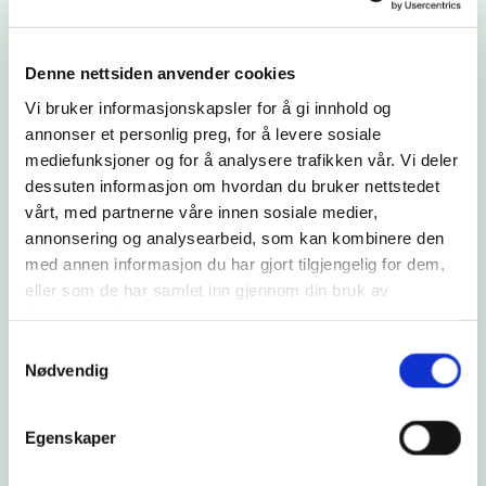
Denne nettsiden anvender cookies
Vi bruker informasjonskapsler for å gi innhold og
annonser et personlig preg, for å levere sosiale
Karriere, luksusliv og avhengighet
mediefunksjoner og for å analysere trafikken vår. Vi deler
dessuten informasjon om hvordan du bruker nettstedet
"Drømmen om det perfekte luksuslivet og en
vårt, med partnerne våre innen sosiale medier,
høytstående karriere ble uoppnåelig da avhengigheten
annonsering og analysearbeid, som kan kombinere den
av kokain og alkohol tok overhånd, og fasaden ble for
med annen informasjon du har gjort tilgjengelig for dem,
vanskelig å opprettholde".
eller som de har samlet inn gjennom din bruk av
Les mer om historien
tjenestene deres.
Samtykkevalg
Nødvendig
Egenskaper