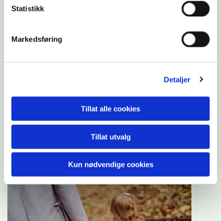
Statistikk
Markedsføring
Når pillene er en del av hverdagen
Detaljer
"Med høye krav om et perfekt bilde utad, og ikke minst
Tillat alle cookies
krav til gode karakterer opp gjennom skolegangen,
raknet selvtilliten i løpet av oppveksten".
Tillat utvalg
Les mer om historien
Kun nødvendige cookies