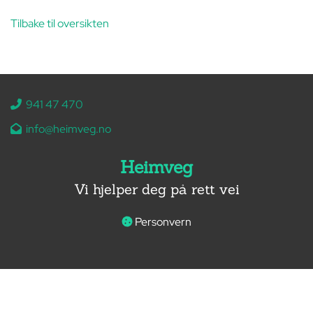
Tilbake til oversikten
941 47 470

info@heimveg.no

Heimveg
Vi hjelper deg på rett vei
Personvern
