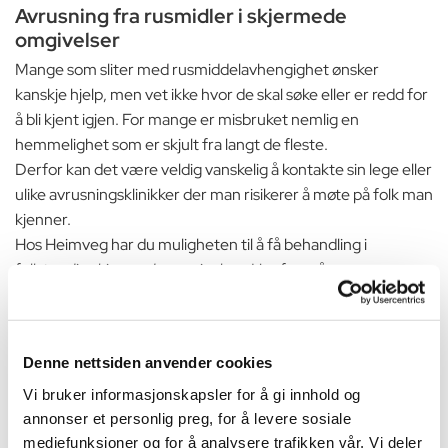
Avrusning fra rusmidler i skjermede
omgivelser
Mange som sliter med rusmiddelavhengighet ønsker
kanskje hjelp, men vet ikke hvor de skal søke eller er redd for
å bli kjent igjen. For mange er misbruket nemlig en
hemmelighet som er skjult fra langt de fleste.
Derfor kan det være veldig vanskelig å kontakte sin lege eller
ulike avrusningsklinikker der man risikerer å møte på folk man
kjenner.
Hos Heimveg har du muligheten til å få behandling i
fullstendig skjermede omgivelser. Her foregår
behandlingsforløpet nemlig på et privat område i Spania der
du er langt unna din hverdag og dine vanlige omgivelser. Det
er fokus på en diskret og anonym behandling der du ikke
Denne nettsiden anvender cookies
trenger bekymre deg om nysgjerrige blikk eller kjente
ansikter.
Vi bruker informasjonskapsler for å gi innhold og
annonser et personlig preg, for å levere sosiale
Effektiv og trygg avrusning
mediefunksjoner og for å analysere trafikken vår. Vi deler