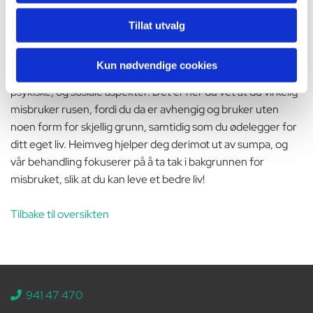
selv noen viktige spørsmål. Er du for eksempel en forelder,
så er du nødt til å ta deg selv i nakken og begynne å opptre
Tillat utvalg
som en!
Kun nødvendige cookies
Du kan ikke la rusmisbruk gå utover ditt liv på basis av fysiske,
psykiske, og sosiale aspekter. Det er her du vet at du virkelig
misbruker rusen, fordi du da er avhengig og bruker uten
noen form for skjellig grunn, samtidig som du ødelegger for
ditt eget liv. Heimveg hjelper deg derimot ut av sumpa, og
vår behandling fokuserer på å ta tak i bakgrunnen for
misbruket, slik at du kan leve et bedre liv!
Tilbake til oversikten
941 47 470
