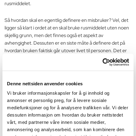
rusmiddelet.
Så hvordan skal en egentlig definere en misbruker? Vel, det
ligger så klart i ordet at en skal bruke rusmiddelet uten noen
skjellig grunn, men det finnes også et aspekt av
avhengighet. Dessuten er en siste måte å definere det på
hvordan bruken faktisk går utover livet til personen. Det er
forøvrig ganske bred enighet om at de aller fleste former for
narkotika regnes som misbruk.
Rusen brukes uten skjellig grunn
Denne nettsiden anvender cookies
Når rusmidler brukes uten at noe skal feires, eller at en
Vi bruker informasjonskapsler for å gi innhold og
fester med andre, så kan det hende at dette bør klassifiseres
annonser et personlig preg, for å levere sosiale
som
rusmisbruk
. Her snakker en selvfølgelig ikke om å ta seg
mediefunksjoner og for å analysere trafikken vår. Vi deler
et vinglass en sen kveld alene. I stedet er det her snakk om å
dessuten informasjon om hvordan du bruker nettstedet
for eksempel drikke seg full helt alene på en kveld midt i uka,
vårt, med partnerne våre innen sosiale medier,
uten noe mål og mening. En trenger ikke være alkoholiker
annonsering og analysearbeid, som kan kombinere den
for å misbruke forøvrig.