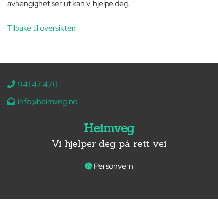
avhengighet ser ut kan vi hjelpe deg.
Tilbake til oversikten
941 47 470

info@heimveg.no

Heimveg
Vi hjelper deg på rett vei
Personvern
