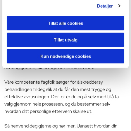
rusmiddelavhengighet. Derfor spiller det ingen rolle om du
Detaljer
er avhengig av alkohol, kokain, narkotika eller noe annet. Vi
har erfaring med og viten om avrusning fra alle typer
rusmidler, og derfor kan du trygt anvende oss uansett
Tillat alle cookies
hvordan din avhengighet ser ut.
Tillat utvalg
Vi tilpasser vår avrusning etter dine personlige ønsker og
behov. For eksempel kan det være forskjell på forløpet
Kun nødvendige cookies
avhengig av din alder, type rusmiddel, varigheten av
avhengigheten, din øvrige helsetilstand mm.
Våre kompetente fagfolk sørger for å skreddersy
behandlingen til deg slik at du får den mest trygge og
effektive avrusningen. Derfor er du også selv med til å ta
valg gjennom hele prosessen, og du bestemmer selv
hvordan ditt personlige ettervern skal se ut.
Så henvend deg gjerne og hør mer. Uansett hvordan din