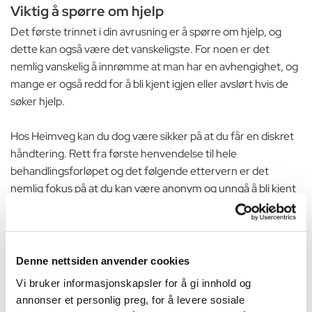
Viktig å spørre om hjelp
Det første trinnet i din avrusning er å spørre om hjelp, og
dette kan også være det vanskeligste. For noen er det
nemlig vanskelig å innrømme at man har en avhengighet, og
mange er også redd for å bli kjent igjen eller avslørt hvis de
søker hjelp.
Hos Heimveg kan du dog være sikker på at du får en diskret
håndtering. Rett fra første henvendelse til hele
behandlingsforløpet og det følgende ettervern er det
nemlig fokus på at du kan være anonym og unngå å bli kjent
igjen av andre. Din behandling foregår i skjermede
omgivelser på privat område i Spania, og vi har stor fokus på
å sikre et trygt og diskret forløp.
Denne nettsiden anvender cookies
Husk alltid på at det er et tegn på styrke å be om hjelp. Du
Vi bruker informasjonskapsler for å gi innhold og
kan alltid kontakte oss for å høre mer og få svar på dine
annonser et personlig preg, for å levere sosiale
spørsmål - helt uten å angi personlig informasjon.